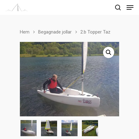
Hem
Begagnade jollar
2.b Topper Taz
Tryck på enter för att söka