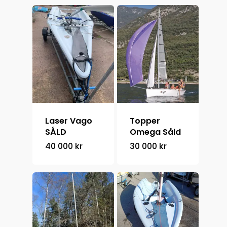
Hem
Laser Vago
Topper
Kontakt
SÅLD
Omega Såld
40 000
kr
30 000
kr
Om oss
+46 708 66 84 22