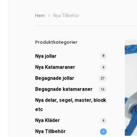
Hem
Nya Tillbehör
Produktkategorier
Nya jollar
8
Nya Katamaraner
4
Begagnade jollar
27
Begagnade katamaraner
16
Nya delar, segel, master, block
8
etc
Nya Kläder
4
Nya Tillbehör
4