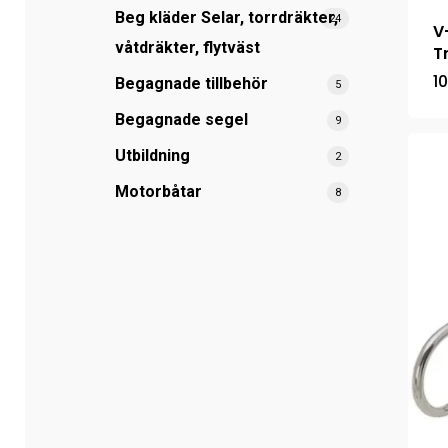
Beg kläder Selar, torrdräkter,
24
V
våtdräkter, flytväst
T
1
Begagnade tillbehör
5
Begagnade segel
9
Utbildning
2
Motorbåtar
8