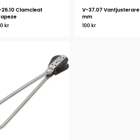
-26.10 Clamcleat
V-37.07 Vantjusterare
rapeze
mm
00
kr
100
kr