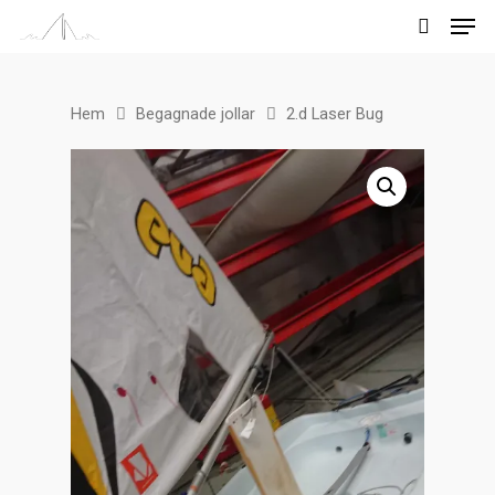
Hem
Begagnade jollar
2.d Laser Bug
Tryck på enter för att söka