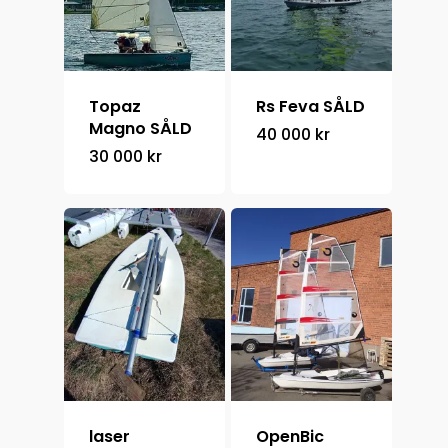
Om oss
+46 708 66 84 22
Topaz
Rs Feva SÅLD
Magno SÅLD
40 000
kr
30 000
kr
laser
OpenBic