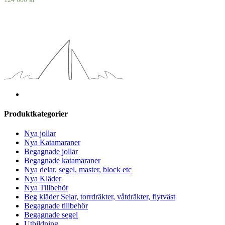
Produktkategorier
Nya jollar
Nya Katamaraner
Begagnade jollar
Begagnade katamaraner
Nya delar, segel, master, block etc
Nya Kläder
Nya Tillbehör
Beg kläder Selar, torrdräkter, våtdräkter, flytväst
Begagnade tillbehör
Begagnade segel
Utbildning