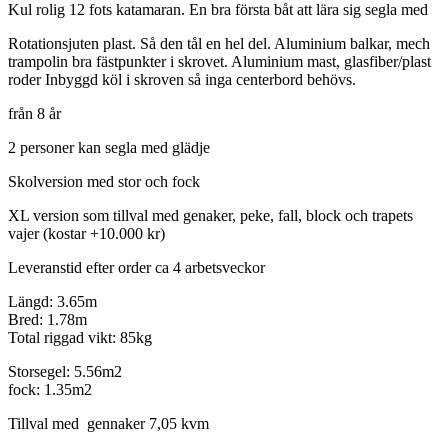
Kul rolig 12 fots katamaran. En bra första båt att lära sig segla med
Rotationsjuten plast. Så den tål en hel del. Aluminium balkar, mech
trampolin bra fästpunkter i skrovet. Aluminium mast, glasfiber/plast
roder Inbyggd köl i skroven så inga centerbord behövs.
från 8 år
2 personer kan segla med glädje
Skolversion med stor och fock
XL version som tillval med genaker, peke, fall, block och trapets
vajer (kostar +10.000 kr)
Leveranstid efter order ca 4 arbetsveckor
Längd: 3.65m
Bred: 1.78m
Total riggad vikt: 85kg
Storsegel: 5.56m2
fock: 1.35m2
Tillval med gennaker 7,05 kvm