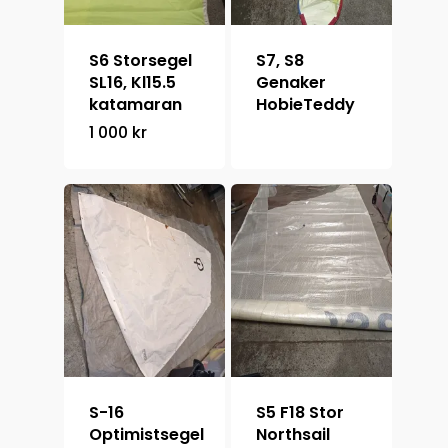
Om oss
S6 Storsegel
S7, S8
+46 708 66 84 22
SL16, Kl15.5
Genaker
katamaran
HobieTeddy
1 000
kr
S-16
S5 F18 Stor
Optimistsegel
Northsail