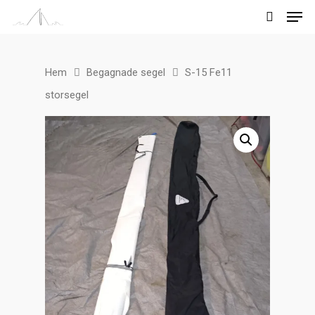
Hem
Begagnade segel
S-15 Fe11
Tryck på enter för att söka
storsegel