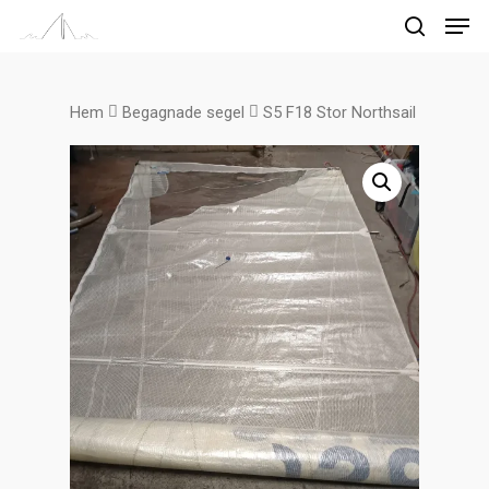
Hem
Begagnade segel
S5 F18 Stor Northsail
Tryck på enter för att söka