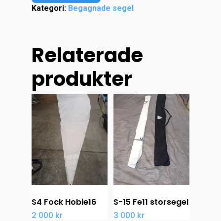
Kategori:
Begagnade segel
Relaterade
produkter
S4 Fock Hobie16
S-15 Fe11 storsegel
2 000
kr
3 000
kr