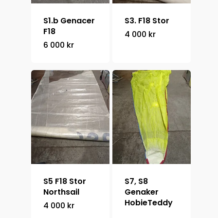
Om oss
S1.b Genacer
S3. F18 Stor
+46 708 66 84 22
F18
4 000
kr
6 000
kr
S5 F18 Stor
S7, S8
Northsail
Genaker
HobieTeddy
4 000
kr