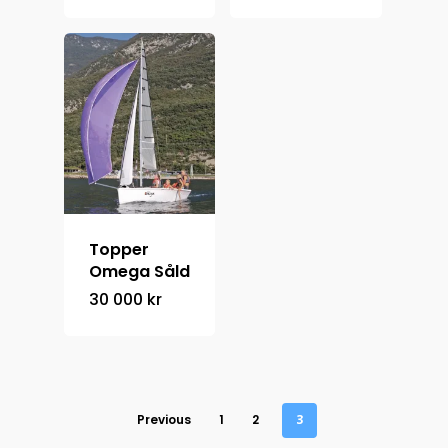
Hem
Kontakt
Om oss
Topper
+46 708 66 84 22
Omega Såld
30 000
kr
Previous
1
2
3