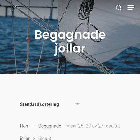
Begagnade
Tryck på enter för att söka
jollar
Standardsortering
Hem
Begagnade
Visar 25–27 av 27 resultat
jollar
Sida 3