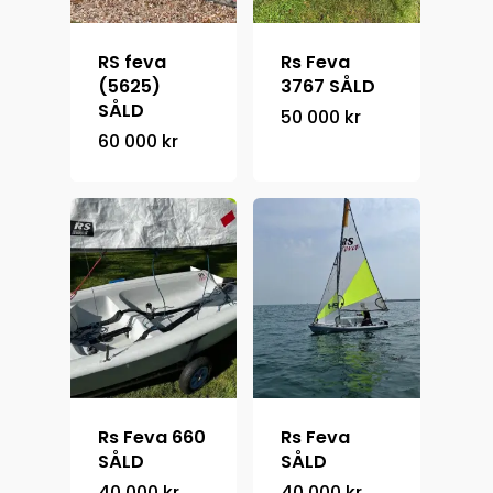
+46 708 66 84 22
RS feva
Rs Feva
(5625)
3767 SÅLD
SÅLD
50 000
kr
60 000
kr
Rs Feva 660
Rs Feva
SÅLD
SÅLD
40 000
kr
40 000
kr