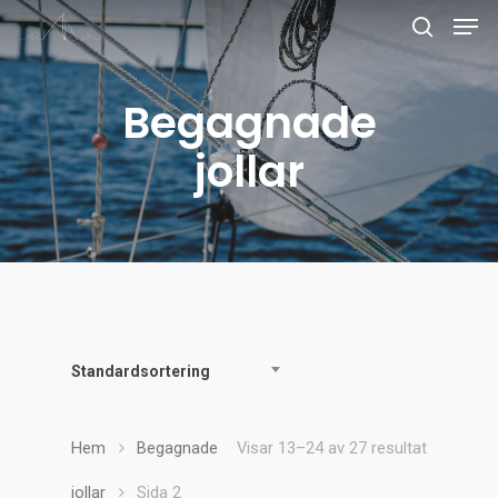
Begagnade
Tryck på enter för att söka
jollar
Standardsortering
Hem
Begagnade
Visar 13–24 av 27 resultat
jollar
Sida 2